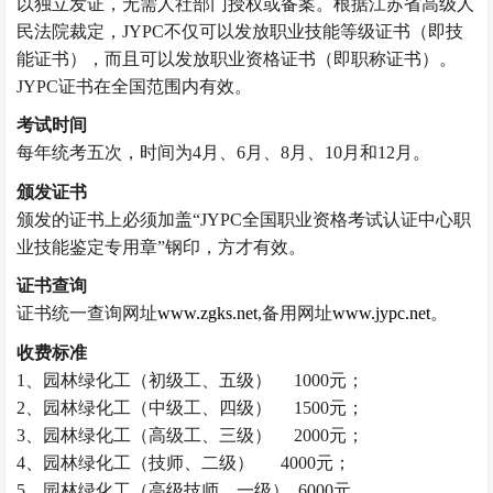
以独立发证，无需人社部门授权或备案。
根据江苏省高级人
民法院裁定，
JYPC不仅可以发放职业技能等级证书（即技
能证书），而且可以发放职业资格证书（即职称证书）。
JYPC证书在全国范围内有效。
考试时间
每年统考五次，时间为
4月、6月、8月、10月和12月。
颁发证书
颁发的证书上必须加盖“JYPC全国职业资格考试认证中心职
业技能鉴定专用章”钢印，方才有效。
证书查询
证书统一查询网址
www.zgks.net
,备用网址
www.jypc.net
。
收费标准
1、
园林绿化工
（
初级工、五级）
1000元；
2、
园林绿化工
（
中级工、四级）
1500元；
3、
园林绿化工
（
高级工、三级）
2000元；
4、
园林绿化工
（
技师、二级
）
4000元；
5、
园林绿化工
（高级
技师、一级
） 6000元。