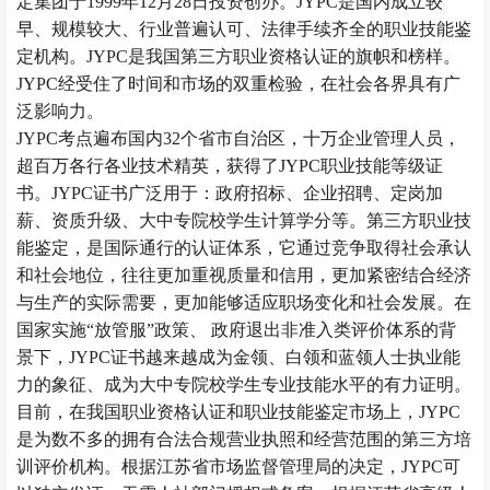
定集团于1999年12月28日投资创办。JYPC是国内成立较
早、规模较大、行业普遍认可、法律手续齐全的职业技能鉴
定机构。JYPC是我国第三方职业资格认证的旗帜和榜样。
JYPC经受住了时间和市场的双重检验，在社会各界具有广
泛影响力。
JYPC考点遍布国内32个省市自治区，十万企业管理人员，
超百万各行各业技术精英，获得了JYPC职业技能等级证
书。JYPC证书广泛用于：政府招标、企业招聘、定岗加
薪、资质升级、大中专院校学生计算学分等。第三方职业技
能鉴定，是国际通行的认证体系，它通过竞争取得社会承认
和社会地位，往往更加重视质量和信用，更加紧密结合经济
与生产的实际需要，更加能够适应职场变化和社会发展。在
国家实施
“放管服”政策、 政府退出非准入类评价体系的背
景下，JYPC证书越来越成为
金领、白领和蓝领
人士执业能
力的象征、成为大中专院校学生专业技能水平的有力证明。
目前，在
我国
职业资格认证和职业技能鉴定市场上，
JYPC
是
为数不多的拥有合法合规营业执照和经营范围的第三方培
训评价机构。根据江苏省市场监督管理局的决定，
JYPC可