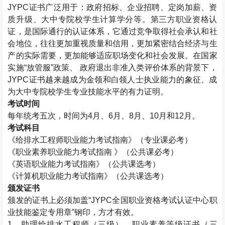
JYPC
证书广泛用于：政府招标、企业招聘、定岗加薪、资
质升级、大中专院校学生计算学分等。第三方职业资格认
证，是国际通行的认证体系，它通过竞争取得社会承认和社
会地位，往往更加重视质量和信用，更加紧密结合经济与生
产的实际需要，更加能够适应职场变化和社会发展。在国家
实施“放管服”政策、 政府退出非准入类评价体系的背景下，
JYPC
证书越来越成为金领和白领人士执业能力的象征、成
为大中专院校学生专业技能水平的有力证明。
考试时间
每年统考五次，时间为
4
月、
6
月、
8
月、
10
月和
12
月。
考试科目
《给排水工程师职业能力考试指南》（专业课必考）
《职业素养职业能力考试指南 》（公共课必考）
《英语职业能力考试指南》（公共课选考）
《计算机职业能力考试指南》（公共课选考）
颁发证书
颁发的证书上必须加盖“
JYPC
全国职业资格考试认证中心职
业技能鉴定专用章”钢印，方才有效。
1
、助理给排水工程师（三级）、职业素养等级证书（三