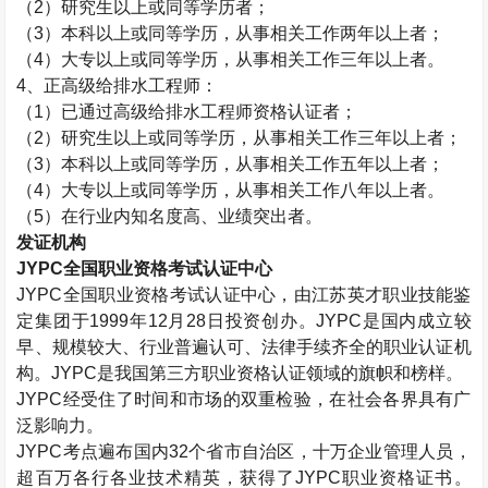
（
2
）研究生以上或同等学历者；
（
3
）本科以上或同等学历，从事相关工作两年以上者；
（
4
）大专以上或同等学历，从事相关工作三年以上者。
4
、正高级给排水工程师：
（
1
）已通过高级给排水工程师资格认证者；
（
2
）研究生以上或同等学历，从事相关工作三年以上者；
（
3
）本科以上或同等学历，从事相关工作五年以上者；
（
4
）大专以上或同等学历，从事相关工作八年以上者。
（
5
）在行业内知名度高、业绩突出者。
发证机构
JYPC
全国职业资格考试认证中心
JYPC
全国职业资格考试认证中心，由江苏英才职业技能鉴
定集团于
1999
年
12
月
28
日投资创办。
JYPC
是国内成立较
早、规模较大、行业普遍认可、法律手续齐全的职业认证机
构。
JYPC
是我国第三方职业资格认证领域的旗帜和榜样。
JYPC
经受住了时间和市场的双重检验，在社会各界具有广
泛影响力。
JYPC
考点遍布国内
32
个省市自治区，十万企业管理人员，
超百万各行各业技术精英，获得了
JYPC
职业资格证书。