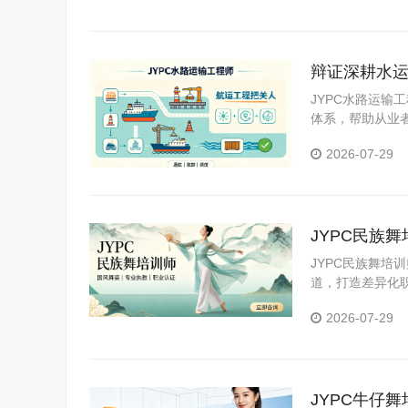
辩证深耕水运
业全貌
JYPC水路运
体系，帮助从业
行业升级红利，
2026-07-29
路。
JYPC民族
JYPC民族舞
道，打造差异化
来。
2026-07-29
JYPC牛仔