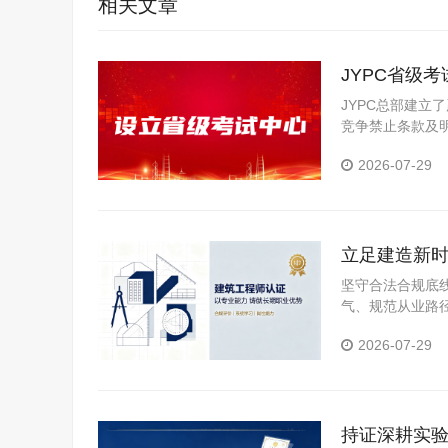
相关文章
JYPC省级
JYPC总部建
竞争禁止条款及
力为根本出发点
2026-07-29
立足建造新时
长远职业发
坚守合法合规底线
气、规范从业路
2026-07-29
持证深耕实验