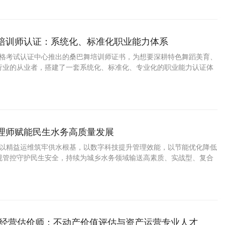
舞培训师认证：系统化、标准化职业能力体系
业资格考试认证中心推出的桑巴舞培训师证书，为想要深耕特色舞蹈美育、
行业的从业者，搭建了一套系统化、标准化、专业化的职业能力认证体
管理师赋能民生水务高质量发展
理师以精益运维筑牢供水根基，以数字科技提升管理效能，以节能优化降低
规管控守护民生安全，持续为城乡水务领域输送高素质、实战型、复合
力构建安全、优质、高效、绿色、长效的现代化水务管理体系，护航城
市高质量发展。
地产经营估价师：不动产价值评估与资产运营专业人才