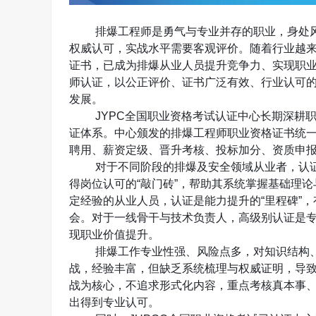
排爆工程师是勇气与专业并存的职业，身处
权威认可，实战水平需要客观评价。随着行业越
证书，已成为排爆从业人员提升竞争力、实现职
师认证，以公正评价、证书广泛有效、行业认可
发展。
JYPC
全国职业资格考试认证中心长期深耕
证体系。中心颁发的排爆工程师职业资格证书统
聘用、薪资定级、晋升考核、投标加分、资质申
对于不同阶段的排爆及安全领域从业者，认
得岗位认可的“敲门砖”，帮助其系统掌握基础理
定经验的从业人员，认证是能力提升的“里程碑”
会。对于一线骨干与技术负责人，高级别认证是
现职业价值提升。
排爆工作专业性强、风险点多，对知识结构
战，经验丰富，但缺乏系统梳理与权威证明，导
战为核心，不追求形式化内容，重点考核真本事
出得到专业认可。