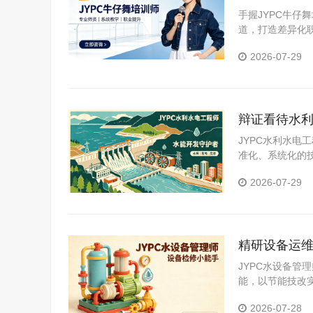
手握JYPC牛
道，打造差异化
来。
2026-07-29
辩证看待水利
长内核
JYPC水利水
准化、系统化的
短板，用技术沉
2026-07-29
效、可持续的职
精研设备运
JYPC水设备
能，以节能技改
素质、实战型、
2026-07-28
范长效的现代化