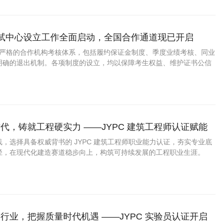
考试中心设立工作全面启动，全国合作通道现已开启
立了严格的合作机构考核体系，包括履约保证金制度、季度业绩考核、同业
明确的退出机制。各项制度的设立，均以保障考生权益、维护证书公信
。
代，铸就工程硬实力 ——JYPC 建筑工程师认证赋能
展
，选择具备权威背书的 JYPC 建筑工程师职业能力认证，夯实专业底
径，在现代化建造赛道稳步向上，构筑可持续发展的工程职业生涯。
行业，把握质量时代机遇 ——JYPC 实验员认证开启