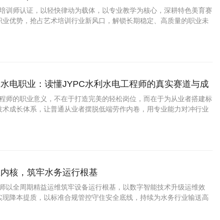
仔舞培训师认证，以轻快律动为载体，以专业教学为核心，深耕特色美育赛
职业优势，抢占艺术培训行业新风口，解锁长期稳定、高质量的职业未
水电职业：读懂JYPC水利水电工程师的真实赛道与成
电工程师的职业意义，不在于打造完美的轻松岗位，而在于为从业者搭建标
技术成长体系，让普通从业者摆脱低端劳作内卷，用专业能力对冲行业
淀夯实职业根基，在民生基建与绿色水利的长期赛道中，实现稳定、长
业发展。
维内核，筑牢水务运行根基
管理师以全周期精益运维筑牢设备运行根基，以数字智能技术升级运维效
实现降本提质，以标准合规管控守住安全底线，持续为水务行业输送高
复合型设备管理人才，助力构建设备运行稳定、能耗高效可控、运维规
水务设备管理体系，全方位护航城乡供水