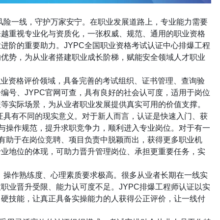
风险一线，守护万家安宁。在职业发展道路上，专业能力需要
来越重视专业化与资质化，一张权威、规范、通用的职业资格
业进阶的重要助力。
JYPC
全国职业资格考试认证中心排爆工程
的优势，为从业者搭建职业成长阶梯，赋能安全领域人才职业
职业资格评价领域，具备完善的考试组织、证书管理、查询验
一编号、
JYPC
官网可查，具有良好的社会认可度，适用于岗位
报等实际场景，为从业者职业发展提供真实可用的价值支撑。
证具有不同的现实意义。对于新人而言，认证是快速入门、获
论与操作规范，提升求职竞争力，顺利进入专业岗位。对于有一
，有助于在岗位竞聘、项目负责中脱颖而出，获得更多职业机
专业地位的体现，可助力晋升管理岗位、承担更重要任务，实
、操作熟练度、心理素质要求极高。很多从业者长期在一线实
致职业晋升受限、能力认可度不足。
JYPC
排爆工程师认证以实
、硬技能，让真正具备实操能力的人获得公正评价，让一线付