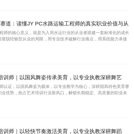
赛道：读懂JY PC水路运输工程师的真实职业价值与从
输工程师的核心意义，就是为入局水运行业的从业者搭建一套标准化的成长
者摆脱经验型从业的局限，用专业技术破解行业痛点，用系统能力承接
在通江达海的水运赛道中，走出一条稳定、长效、高质量的职业发展之
舞培训师｜以国风舞姿传承美育，以专业执教深耕舞艺
培训师认证，以国风舞姿为载体，以专业教学为核心，深耕国风特色美育赛
职业优势，抢占艺术培训行业新风口，解锁长期稳定、高质量的职业未
舞培训师｜以轻快节奏激活美育，以专业执教深耕舞蹈