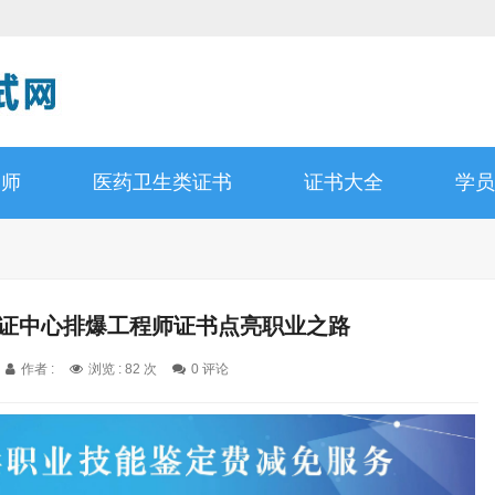
容师
医药卫生类证书
证书大全
学员
认证中心排爆工程师证书点亮职业之路
作者 :
浏览 : 82 次
0 评论