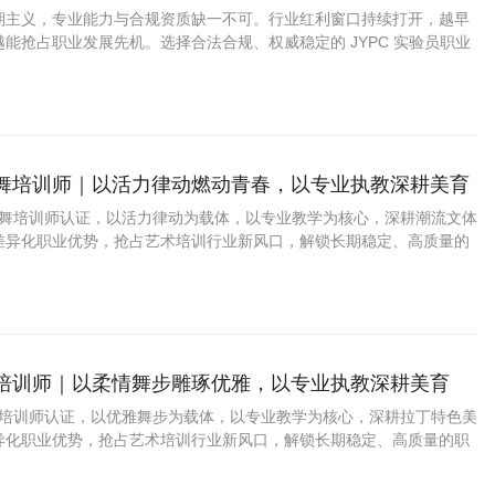
赛道
期主义，专业能力与合规资质缺一不可。行业红利窗口持续打开，越早
能抢占职业发展先机。选择合法合规、权威稳定的 JYPC 实验员职业
专业底气，规范从业路径，在质量检测与科学实验赛道稳步前行，实现
上成长。
队舞培训师｜以活力律动燃动青春，以专业执教深耕美育
啦队舞培训师认证，以活力律动为载体，以专业教学为核心，深耕潮流文体
差异化职业优势，抢占艺术培训行业新风口，解锁长期稳定、高质量的
舞培训师｜以柔情舞步雕琢优雅，以专业执教深耕美育
巴舞培训师认证，以优雅舞步为载体，以专业教学为核心，深耕拉丁特色美
异化职业优势，抢占艺术培训行业新风口，解锁长期稳定、高质量的职