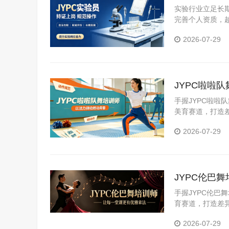
长期职业新
实验行业立足长
完善个人资质，越
能力认证，夯实
2026-07-29
职业生涯持续向
JYPC啦啦
手握JYPC啦
美育赛道，打造
职业未来。
2026-07-29
JYPC伦巴
手握JYPC伦
育赛道，打造差
业未来。
2026-07-29