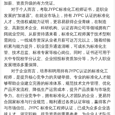
加薪、资质升级的有力凭证。
对于个人而言，考取
JYPC
标准化工程师证书，是职业
发展的
“
加速器
”
。在就业市场上，持有
JYPC
认证的标准化
人才，凭借权威能力证明，更容易获得企业青睐，在制造
业、高新技术企业、科研机构、认证咨询公司等领域拥有广
阔就业空间。从薪资待遇来看，标准化工程师属于技术型刚
需岗位，一线城市资深从业者月薪可达万元以上，随着经验
积累与能力提升，职业晋升通道清晰，可成长为标准化主
管、技术总监、标准专家等核心岗位。同时，证书还可用于
大中专院校学分认定、企业招投标资质加分等，为个人职业
发展增添多重保障。
对于企业而言，培养和聘用持有
JYPC
认证的标准化工
程师，是提升核心竞争力的关键举措。专业的标准化人才能
够帮助企业建立完善的标准体系，规范技术文件管理、优化
产品开发流程、降低生产运营成本，提升产品质量与市场竞
争力。在行业竞争中，拥有标准化人才团队的企业，更易符
合国家标准与行业规范，顺利通过各类认证审核，赢得客户
与市场信任。
JYPC
标准化工程师认证，已成为众多企业选
拔人才、评定职称、提升资质的重要参考，为企业人才队伍