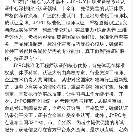
针对行业痛点与人才需求，
JYPC
全国职业资格考试认
证中心
深耕职业认证领域二十余年，凭借完善的认证体系、
严格的考评流程、广泛的行业认可，打造出标准化工程师权
威认证品牌。
JYPC
标准化工程师认证，严格遵循职业定义
与岗位实际需求，构建
“
理论知识
+
实战能力
+
综合素养
”
三维
考评体系，考核内容全面覆盖国家标准解读、标准化审查实
务、产品标准制定、标准化宣贯技巧等核心模块，确保每一
位持证者都具备岗位所需的专业能力，真正做到
“
持证即胜
任、持证即专业
”
。
JYPC
标准化工程师认证的核心优势，首先体现在标准
权威、体系科学。认证大纲由高校专家、行业资深工程师、
企业技术负责人共同制定，紧密对接国家标准与行业最新规
范，摒弃脱离实际的理论考核，重点考察标准化审查、标准
制定、宣贯执行等实战技能，让学习与工作无缝衔接。其
次，
JYPC
拥有全国统一的考评流程与规范，从报名审核、
命题考试到阅卷发证，全程公开透明、严格监管，确保认证
结果公平公正，证书含金量广受企业认可。此外，
JYPC
考
点遍布全国
32
个省、市、自治区，为考生提供便捷的考试
服务，获证信息可在官方平台永久查询，是求职应聘、定岗