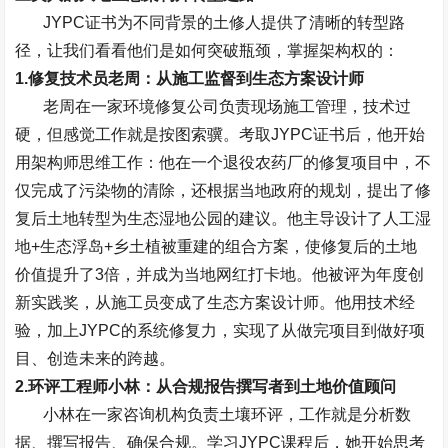
JYPC
证书为不同背景的土修人提供了清晰的转型路
径，让我们看看他们是如何突破瓶颈，掌握架构权的：
1.
修复技术员老周：从施工监督到生态方案设计师
老周在一家环境修复公司负责现场施工管理，技术过
硬，但感觉工作就是按图索骥。考取
JYPC
证书后，他开始
用架构师思维工作：他在一个退役农药厂的修复项目中，不
仅完成了污染物的清除，还根据当地政府的规划，提出了修
复后土地转型为生态湿地公园的建议。他主导设计了人工湿
地
+
生态浮岛
+
乡土植被重建的组合方案，使修复后的土地
价值提升了
3
倍，并成为当地网红打卡地。他被评为年度创
新实践奖，从施工员变成了生态方案设计师。他用技术经
验，加上
JYPC
的系统修复力，实现了从做完项目到做好项
目、创造未来的跨越。
2.
环评工程师小林：从合规报告撰写者到土地价值顾问
小林在一家咨询机构负责土壤环评，工作就是分析数
据、撰写报告、确保合规。学习
JYPC
课程后，她开始思考