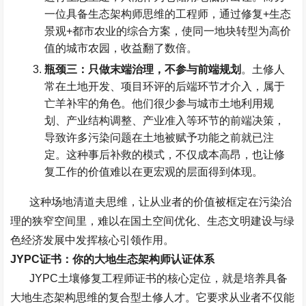
一位具备生态架构师思维的工程师，通过修复
+
生态
景观
+
都市农业的综合方案，使同一地块转型为高价
值的城市农园，收益翻了数倍。
瓶颈三：只做末端治理，不参与前端规划
。土修人
常在土地开发、项目环评的后端环节才介入，属于
亡羊补牢的角色。他们很少参与城市土地利用规
划、产业结构调整、产业准入等环节的前端决策，
导致许多污染问题在土地被赋予功能之前就已注
定。这种事后补救的模式，不仅成本高昂，也让修
复工作的价值难以在更宏观的层面得到体现。
这种场地清道夫思维，让从业者的价值被框定在污染治
理的狭窄空间里，难以在国土空间优化、生态文明建设与绿
色经济发展中发挥核心引领作用。
JYPC
证书：你的大地生态架构师认证体系
JYPC
土壤修复工程师证书的核心定位，就是培养具备
大地生态架构思维的复合型土修人才。它要求从业者不仅能