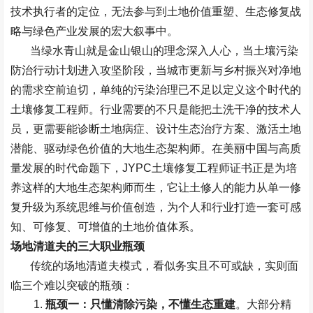
技术执行者的定位，无法参与到土地价值重塑、生态修复战
略与绿色产业发展的宏大叙事中。
当绿水青山就是金山银山的理念深入人心，当土壤污染
防治行动计划进入攻坚阶段，当城市更新与乡村振兴对净地
的需求空前迫切，单纯的污染治理已不足以定义这个时代的
土壤修复工程师。行业需要的不只是能把土洗干净的技术人
员，更需要能诊断土地病症、设计生态治疗方案、激活土地
潜能、驱动绿色价值的大地生态架构师。在美丽中国与高质
量发展的时代命题下，
JYPC
土壤修复工程师证书
正是为培
养这样的大地生态架构师而生，它让土修人的能力从单一修
复升级为系统思维与价值创造，为个人和行业打造一套可感
知、可修复、可增值的土地价值体系。
场地清道夫的三大职业瓶颈
传统的场地清道夫模式，看似务实且不可或缺，实则面
临三个难以突破的瓶颈：
瓶颈一：只懂清除污染，不懂生态重建
。大部分精