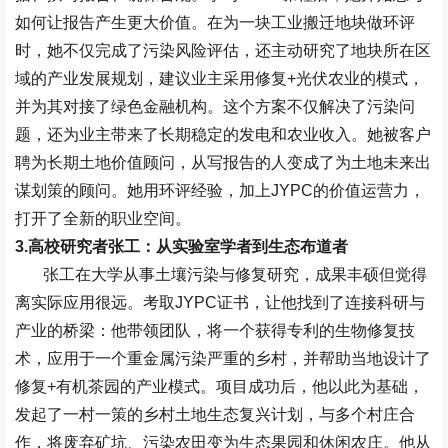
如何让报告产生更大价值。在为一块工业搬迁地块做环评
时，她不仅完成了污染风险评估，还主动研究了地块所在区
域的产业发展规划，建议业主采用修复
+
光伏农业的模式，
并为其对接了绿色金融机构。这个方案不仅解决了污染问
题，还为业主带来了长期稳定的发电和农业收入。她被客户
聘为长期土地价值顾问，从写报告的人变成了为土地未来出
谋划策的顾问。她用环评经验，加上
JYPC
的价值运营力，
打开了全新的职业空间。
3.
高校研究者张工：从实验室学者到生态布道者
张工在大学从事土壤污染与修复研究，成果丰硕但觉得
离实际应用很远。考取
JYPC
证书，让他找到了连接科研与
产业的桥梁：他带领团队，将一个获得专利的生物修复技
术，应用于一个重金属污染严重的乡村，并帮助当地设计了
修复
+
有机茶园的产业模式。项目成功后，他以此为基础，
发起了一村一策的乡村土地生态复兴计划，与多个村庄合
作，将废弃矿坑、污染农田变为生态果园和休闲农庄。他从