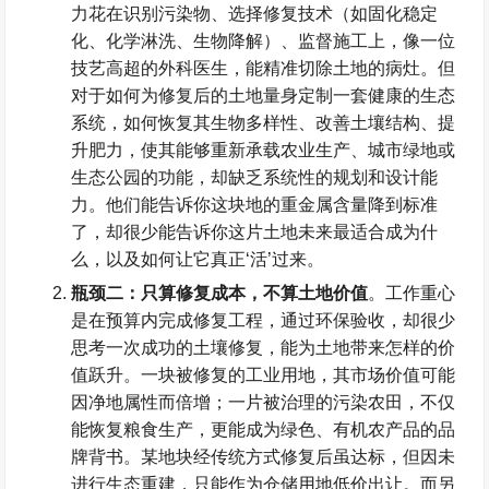
力花在识别污染物、选择修复技术（如固化稳定
化、化学淋洗、生物降解）、监督施工上，像一位
技艺高超的外科医生，能精准切除土地的病灶。但
对于如何为修复后的土地量身定制一套健康的生态
系统，如何恢复其生物多样性、改善土壤结构、提
升肥力，使其能够重新承载农业生产、城市绿地或
生态公园的功能，却缺乏系统性的规划和设计能
力。他们能告诉你这块地的重金属含量降到标准
了，却很少能告诉你这片土地未来最适合成为什
么，以及如何让它真正
‘
活
’
过来。
瓶颈二：只算修复成本，不算土地价值
。工作重心
是在预算内完成修复工程，通过环保验收，却很少
思考一次成功的土壤修复，能为土地带来怎样的价
值跃升。一块被修复的工业用地，其市场价值可能
因净地属性而倍增；一片被治理的污染农田，不仅
能恢复粮食生产，更能成为绿色、有机农产品的品
牌背书。某地块经传统方式修复后虽达标，但因未
进行生态重建，只能作为仓储用地低价出让。而另