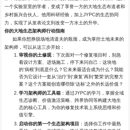
一个实验室里的学者，变成了享誉一方的大地生态布道者和
乡村振兴合伙人。他用科研经验，加上
JYPC
的生态协同
力，实现了从发表论文到改变一方水土的升华。
你的大地生态架构师行动指南
如果你想挣脱场地清道夫的瓶颈，成为掌控土地未来的
架构师，可以从这三步开始：
审视你的土修观
：下次面对一个修复项目时，别急
着设计方案、进场施工，停下来问自己：这块地
的
‘
病根
’
到底是什么？它未来最适合成为什么？我能
否为它设计一套从
‘
治疗
’
到
‘
康复
’
再到
‘
繁荣
’
的完整方
案？这个方案能创造哪些除
‘
达标
’
之外的长远价值？
学习架构师的工具箱
：通过
JYPC
的学习，掌握全域
生态诊断、价值激活策略、跨界协同等构建大地生
态的核心工具，为你的修复技术装上系统思维和价
值引擎。
启动你的第一个生态架构项目
：选择你工作中最熟