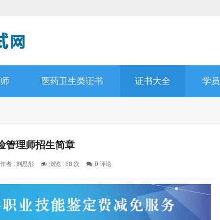
容师
医药卫生类证书
证书大全
学员
险管理师招生简章
作者 : 刘思彤
浏览 : 68 次
0 评论