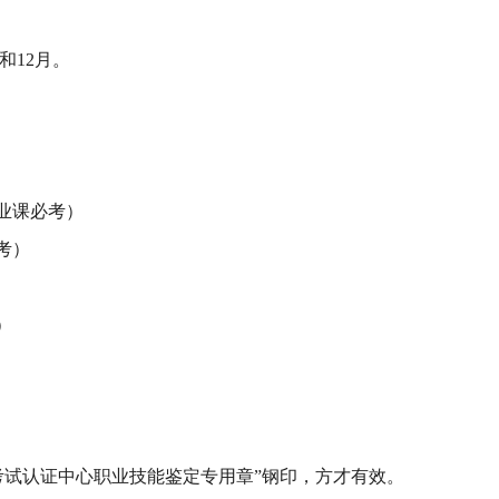
和12月。
业课必考）
考）
）
格考试认证中心职业技能鉴定专用章”钢印，方才有效。