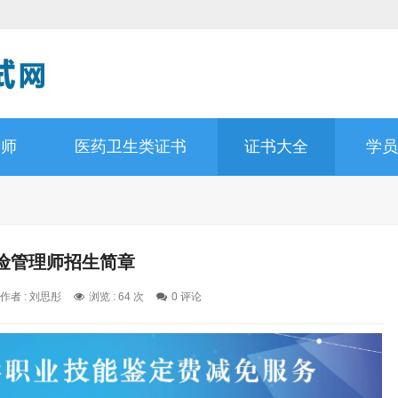
容师
医药卫生类证书
证书大全
学员
险管理师招生简章
作者 : 刘思彤
浏览 : 64 次
0 评论