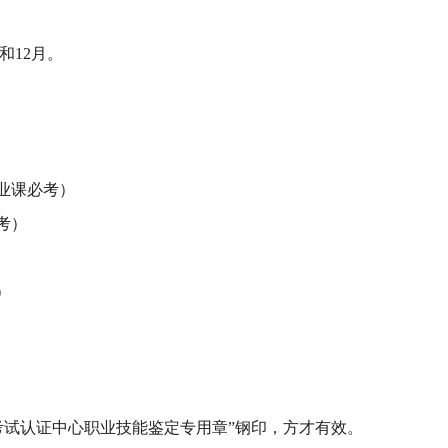
和12月。
业课必考）
考）
）
格考试认证中心职业技能鉴定专用章”钢印，方才有效。