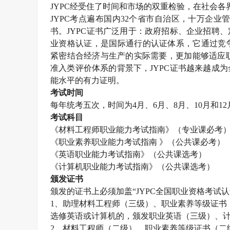
JYPC
经受住了时间和市场的双重检验，在社会各
JYPC
考点遍布国内
32
个省市自治区，十万企业
书。
JYPC
证书广泛用于：政府招标、企业招聘、
业资格认证，是国际通行的认证体系，它通过竞
紧密结合经济与生产的实际需要，更加能够适应职
准入类评价体系的背景下，
JYPC
证书越来越成为
能水平的有力证明。
考试时间
每年统考五次，时间为
4
月、
6
月、
8
月、
10
月和
12
考试科目
《材料工程师职业能力考试指南》（专业课必考
《职业素养职业能力考试指南 》（公共课必考）
《英语职业能力考试指南》（公共课选考）
《计算机职业能力考试指南》（公共课选考）
颁发证书
颁发的证书上必须加盖“
JYPC
全国职业资格考试认
1
、助理材料工程师（三级）、职业素养等级证书
选修英语或计算机的，颁发职业英语（三级）、
2
、材料工程师（二级）、职业素养等级证书（二