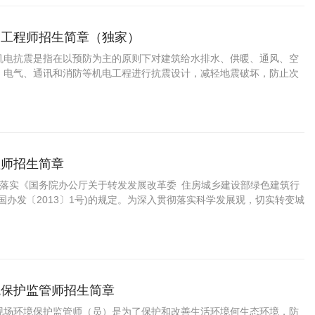
震工程师招生简章（独家）
机电抗震是指在以预防为主的原则下对建筑给水排水、供暖、通风、空
、电气、通讯和消防等机电工程进行抗震设计，减轻地震破坏，防止次
员伤亡，减少经济损失，做到安全可靠、技术先进、经济合理、维护管
机电抗震工程师是为适应我国经济发展和基础设施建设需要而培养的应用
人员。一名合格的建筑机电抗震工程师应当具备以下特点：（1）学习机
和建筑抗震设计基础的相关知识；（2）获得建筑机电抗震设计基础训
电抗震设计实务能力；（3）能够对抗
理师招生简章
彻落实《国务院办公厅关于转发发展改革委 住房城乡建设部绿色建筑行
国办发〔2013〕1号)的规定。为深入贯彻落实科学发展观，切实转变城
筑业发展方式，提高资源利用效率，实现节能减排约束性目标，积极应
，建设资源节约型、环境友好型社会，提高生态文明水平，改善人民生
行动方案。 充分认识开展绿色建筑行动的重要意义：绿色建筑是在建筑
最大限度地节约资源、保护环境和减少污染，为人们提供健康、适用和
，与自然和谐共生的建
境保护监管师招生简章
现场环境保护监管师（员）是为了保护和改善生活环境何生态环境，防