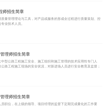
工程师招生简章
用质量管理理论与工具，对产品或服务的形成全过程进行质量策划、控
的专业技术人员。
全管理师招生简章
大中型公路工程施工安全、施工组织和施工管理的技术应用性专门人
查公路工程施工现场的安全状况，对新进场人员进行安全教育及监督；
底落实情况；在公路工程施工现场内发现的安全隐患立即向立即项目经
报并有权要求立即停止公路工程施工作业。有权检查与安全相关的内业
录等文件并督促相关人员完善改进。公路工程安全管理师及项目经理是
场的第一安全责任人，公路工程施工现场内所有人员要积极配合公路工
作。公路工程安全管理师掌握本职工作所需的安
量管理师招生简章
人员职位，在上级的领导、项目经理的监督下定期完成量化的工作要