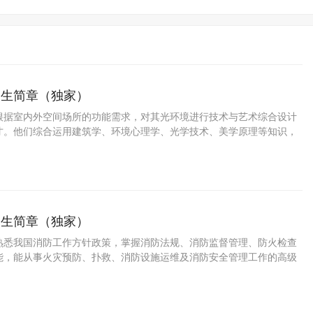
招生简章（独家）
根据室内外空间场所的功能需求，对其光环境进行技术与艺术综合设计
才。他们综合运用建筑学、环境心理学、光学技术、美学原理等知识，
明环境进行系统性创意设计与技术落地。从事的主要工作包括：现场调
创意设计、效果图绘制、照明设备选型、供
招生简章（独家）
熟悉我国消防工作方针政策，掌握消防法规、消防监督管理、防火检查
能，能从事火灾预防、扑救、消防设施运维及消防安全管理工作的高级
人才。