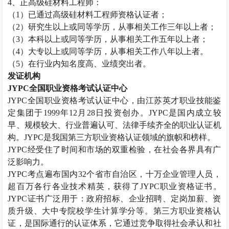
4
、正高级硅材料工程师：
（
1
）已通过高级硅材料工程师资格认证者；
（
2
）研究生以上或同等学历，从事相关工作三年以上者；
（
3
）本科以上或同等学历，从事相关工作五年以上者；
（
4
）大专以上或同等学历，从事相关工作八年以上者。
（
5
）在行业内知名度高、业绩突出者。
发证机构
JYPC
全国职业资格考试认证中心
JYPC
全国职业资格考试认证中心，由江苏英才职业技能鉴
定集团于
1999
年
12
月
28
日投资创办。
JYPC
是国内成立较
早、规模较大、行业普遍认可、法律手续齐全的职业认证机
构。
JYPC
是我国第三方职业资格认证领域的旗帜和榜样。
JYPC
经受住了时间和市场的双重检验，在社会各界具有广
泛影响力。
JYPC
考点遍布国内
32
个省市自治区，十万企业管理人员，
超百万各行各业技术精英，获得了
JYPC
职业资格证书。
JYPC
证书广泛用于：政府招标、企业招聘、定岗加薪、资
质升级、大中专院校学生计算学分等。第三方职业资格认
证，是国际通行的认证体系，它通过竞争取得社会承认和社