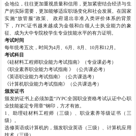
会地位，往往更加重视质量和信用，更加紧密结合经济与生
产的实际需要，更加能够适应职场变化和社会发展。在国家
实施“放管服”政策、 政府退出非准入类评价体系的背景
下，
JYPC
证书越来越成为金领和白领人士执业能力的象
征、成为大中专院校学生专业技能水平的有力证明。
考试时间
每年统考五次，时间为
4
月、
6
月、
8
月、
10
月和
12
月。
考试科目
《硅材料工程师职业能力考试指南》（专业课必考）
《职业素养职业能力考试指南 》（公共课必考）
《英语职业能力考试指南》（公共课选考）
《计算机职业能力考试指南》（公共课选考）
颁发证书
颁发的证书上必须加盖“
JYPC
全国职业资格考试认证中心职
业技能鉴定专用章”钢印，方才有效。
1
、助理硅材料工程师（三级）、职业素养等级证书（三
级）。
选修英语或计算机的，颁发职业英语（三级）、计算机应用
技术（三级）。