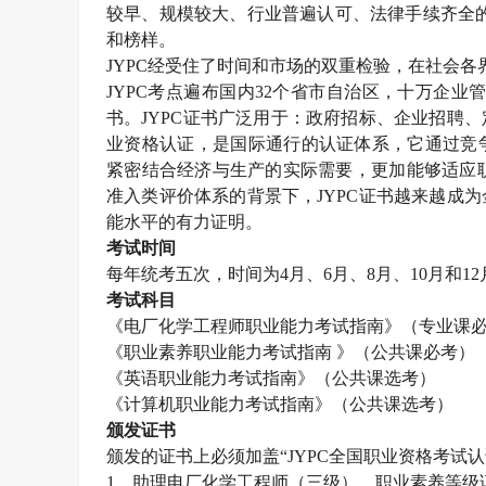
较早、规模较大、行业普遍认可、法律手续齐全
和榜样。
JYPC
经受住了时间和市场的双重检验，在社会各
JYPC
考点遍布国内
32
个省市自治区，十万企业
书。
JYPC
证书广泛用于：政府招标、企业招聘、
业资格认证，是国际通行的认证体系，它通过竞
紧密结合经济与生产的实际需要，更加能够适应职
准入类评价体系的背景下，
JYPC
证书越来越成为
能水平的有力证明。
考试时间
每年统考五次，时间为
4
月、
6
月、
8
月、
10
月和
12
考试科目
《电厂化学工程师职业能力考试指南》（专业课
《职业素养职业能力考试指南 》（公共课必考）
《英语职业能力考试指南》（公共课选考）
《计算机职业能力考试指南》（公共课选考）
颁发证书
颁发的证书上必须加盖“
JYPC
全国职业资格考试认
1
、助理电厂化学工程师（三级）、职业素养等级