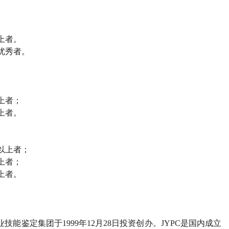
上者。
优秀者。
上者；
上者。
以上者；
上者；
上者。
业技能鉴定集团于
1999
年
12
月
28
日投资创办。
JYPC
是国内成立