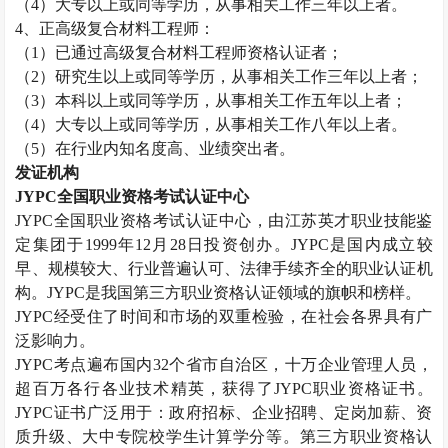
（
4
）大专以上或同等学历，从事相关工作三年以上者。
4
、正高级复合材料工程师：
（
1
）已通过高级复合材料工程师资格认证者；
（
2
）研究生以上或同等学历，从事相关工作三年以上者；
（
3
）本科以上或同等学历，从事相关工作五年以上者；
（
4
）大专以上或同等学历，从事相关工作八年以上者。
（
5
）在行业内知名度高、业绩突出者。
发证机构
JYPC
全国职业资格考试认证中心
JYPC
全国职业资格考试认证中心，由江苏英才职业技能鉴
定集团于
1999
年
12
月
28
日投资创办。
JYPC
是国内成立较
早、规模较大、行业普遍认可、法律手续齐全的职业认证机
构。
JYPC
是我国第三方职业资格认证领域的旗帜和榜样。
JYPC
经受住了时间和市场的双重检验，在社会各界具有广
泛影响力。
JYPC
考点遍布国内
32
个省市自治区，十万企业管理人员，
超百万各行各业技术精英，获得了
JYPC
职业资格证书。
JYPC
证书广泛用于：政府招标、企业招聘、定岗加薪、资
质升级、大中专院校学生计算学分等。第三方职业资格认