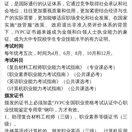
证，是国际通行的认证体系，它通过竞争取得社会承认和社
会地位，往往更加重视质量和信用，更加紧密结合经济与生
产的实际需要，更加能够适应职场变化和社会发展。在国家
实施“放管服”政策、 政府退出非准入类评价体系的背景
下，
JYPC
证书越来越成为金领和白领人士执业能力的象
征、成为大中专院校学生专业技能水平的有力证明。
考试时间
每年统考五次，时间为
4
月、
6
月、
8
月、
10
月和
12
月。
考试科目
《复合材料工程师职业能力考试指南》（专业课必考）
《职业素养职业能力考试指南 》（公共课必考）
《英语职业能力考试指南》（公共课选考）
《计算机职业能力考试指南》（公共课选考）
颁发证书
颁发的证书上必须加盖“
JYPC
全国职业资格考试认证中心职
业技能鉴定专用章”钢印，方才有效。
1
、助理复合材料工程师（三级）、职业素养等级证书（三
级）。
选修英语或计算机的，颁发职业英语（三级）、计算机应用